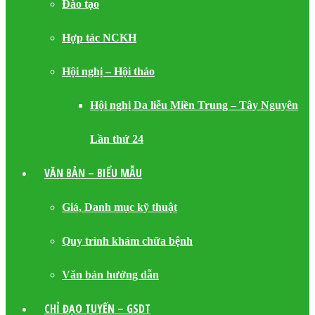
Đào tạo
Hợp tác NCKH
Hội nghị – Hội thảo
Hội nghị Da liễu Miền Trung – Tây Nguyên
Lần thứ 24
VĂN BẢN – BIỂU MẪU
Giá, Danh mục kỹ thuật
Quy trình khám chữa bệnh
Văn bản hướng dẫn
CHỈ ĐẠO TUYẾN – GSDT