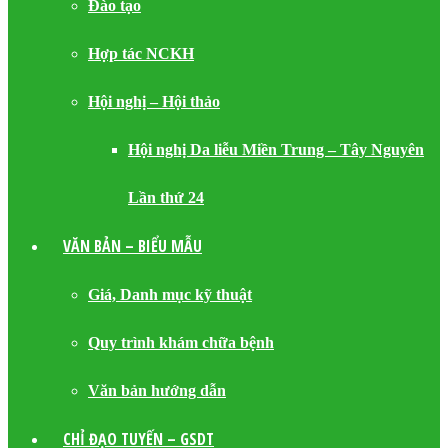
Đào tạo
Hợp tác NCKH
Hội nghị – Hội thảo
Hội nghị Da liễu Miền Trung – Tây Nguyên
Lần thứ 24
VĂN BẢN – BIỂU MẪU
Giá, Danh mục kỹ thuật
Quy trình khám chữa bệnh
Văn bản hướng dẫn
CHỈ ĐẠO TUYẾN – GSDT