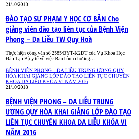
21/10/2018
ĐÀO TẠO SƯ PHẠM Y HỌC CƠ BẢN Cho
giảng viên đào tạo liên tục của Bệnh Viện
Phong – Da Liễu TW Quy Hoà
Thực hiện công văn số 2585/BYT-K2ĐT của Vụ Khoa Học
Đào Tạo Bộ y tế về việc Ban hành chương…
BỆNH VIỆN PHONG – DA LIỄU TRUNG ƯƠNG QUY
HÒA KHAI GIẢNG LỚP ĐÀO TẠO LIÊN TỤC CHUYÊN
KHOA DA LIỄU KHÓA VI NĂM 2016
21/10/2018
BỆNH VIỆN PHONG – DA LIỄU TRUNG
ƯƠNG QUY HÒA KHAI GIẢNG LỚP ĐÀO TẠO
LIÊN TỤC CHUYÊN KHOA DA LIỄU KHÓA VI
NĂM 2016