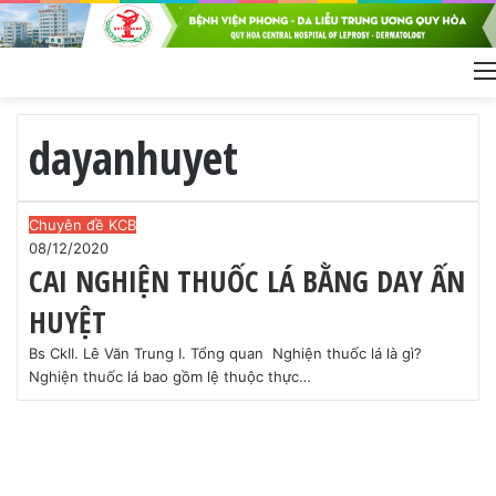
dayanhuyet
C
Chuyên đề KCB
A
08/12/2020
CAI NGHIỆN THUỐC LÁ BẰNG DAY ẤN
I
N
HUYỆT
G
H
Bs CkII. Lê Văn Trung I. Tổng quan Nghiện thuốc lá là gì?
I
Nghiện thuốc lá bao gồm lệ thuộc thực…
Ệ
N
T
H
U