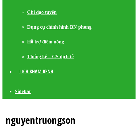
Chỉ đạo tuyến
Dụng cụ chỉnh hình BN phong
Hỗ trợ điểm nóng
Thống kê – GS dịch tễ
LỊCH KHÁM BỆNH
Sidebar
nguyentruongson