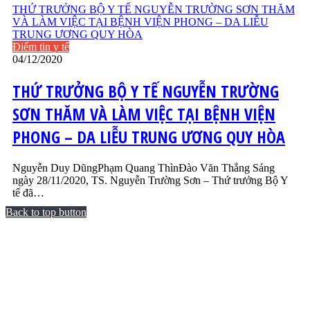
THỨ TRƯỞNG BỘ Y TẾ NGUYỄN TRƯỜNG SƠN THĂM
VÀ LÀM VIỆC TẠI BỆNH VIỆN PHONG – DA LIỄU
TRUNG ƯƠNG QUY HÒA
Điểm tin y tế
04/12/2020
THỨ TRƯỞNG BỘ Y TẾ NGUYỄN TRƯỜNG
SƠN THĂM VÀ LÀM VIỆC TẠI BỆNH VIỆN
PHONG – DA LIỄU TRUNG ƯƠNG QUY HÒA
Nguyễn Duy DũngPhạm Quang ThìnĐào Văn Thắng Sáng
ngày 28/11/2020, TS. Nguyễn Trường Sơn – Thứ trưởng Bộ Y
tế đã…
Back to top button