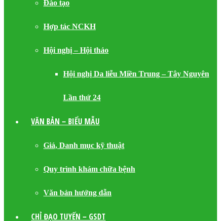
Đào tạo
Hợp tác NCKH
Hội nghị – Hội thảo
Hội nghị Da liễu Miền Trung – Tây Nguyên
Lần thứ 24
VĂN BẢN – BIỂU MẪU
Giá, Danh mục kỹ thuật
Quy trình khám chữa bệnh
Văn bản hướng dẫn
CHỈ ĐẠO TUYẾN – GSDT