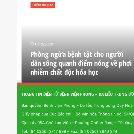
h
Điểm tin y tế
ò
n
g
n
g
ừ
11/12/2020
a
Phòng ngừa bệnh tật cho người
b
ệ
dân sống quanh điểm nóng về phơi
n
nhiễm chất độc hóa học
h
t
ậ
t
TRANG TIN ĐIỆN TỬ BỆNH VIỆN PHONG – DA LIỄU TRUNG 
c
h
Bản quyền: Bệnh viện Phong – Da liễu Trung ương Quy Hòa
o
Giấy phép của Cục Báo chí – Bộ Văn hóa Thông tin số: 54/
n
g
Địa chỉ : 05A Chế Lan Viên - Phường Ghềnh Ráng - TP. Quy 
ư
Tel: (84 0256) 3747 999 – Fax: (84 0256) 3646 344