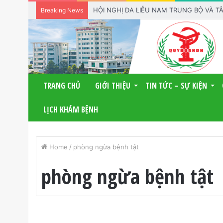
HỘI NGHỊ DA LIỄU NAM TRUNG BỘ VÀ 
Breaking News
TRANG CHỦ
GIỚI THIỆU
TIN TỨC – SỰ KIỆN
LỊCH KHÁM BỆNH
Home
/
phòng ngừa bệnh tật
phòng ngừa bệnh tật
P