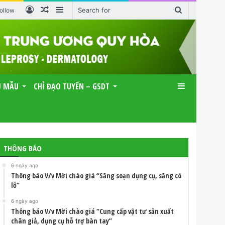
Log
Random
Sidebar
Search
ollow
In
Article
for
U MẪU
CHỈ ĐẠO TUYẾN – GSDT
Sidebar
THÔNG BÁO
6 ngày ago
Thông báo V/v Mời chào giá “Săng soạn dụng cụ, săng có
lỗ”
6 ngày ago
Thông báo V/v Mời chào giá “Cung cấp vật tư sản xuất
chân giả, dụng cụ hỗ trợ bàn tay”