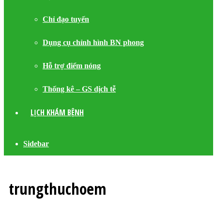
Chỉ đạo tuyến
Dụng cụ chỉnh hình BN phong
Hỗ trợ điểm nóng
Thống kê – GS dịch tễ
LỊCH KHÁM BỆNH
Sidebar
trungthuchoem