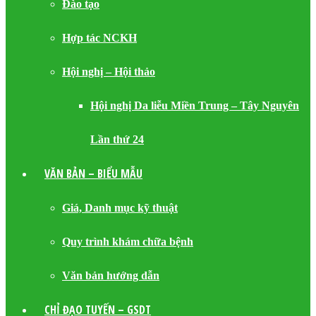
Đào tạo
Hợp tác NCKH
Hội nghị – Hội thảo
Hội nghị Da liễu Miền Trung – Tây Nguyên
Lần thứ 24
VĂN BẢN – BIỂU MẪU
Giá, Danh mục kỹ thuật
Quy trình khám chữa bệnh
Văn bản hướng dẫn
CHỈ ĐẠO TUYẾN – GSDT