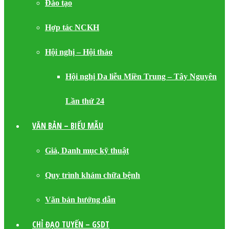
Đào tạo
Hợp tác NCKH
Hội nghị – Hội thảo
Hội nghị Da liễu Miền Trung – Tây Nguyên
Lần thứ 24
VĂN BẢN – BIỂU MẪU
Giá, Danh mục kỹ thuật
Quy trình khám chữa bệnh
Văn bản hướng dẫn
CHỈ ĐẠO TUYẾN – GSDT