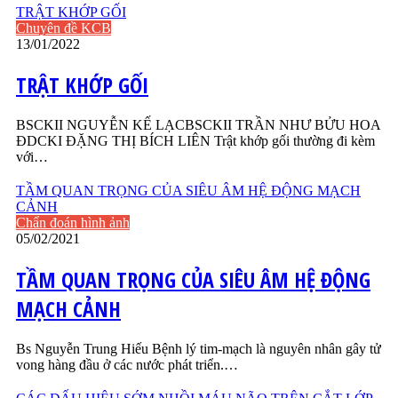
TRẬT KHỚP GỐI
Chuyên đề KCB
13/01/2022
TRẬT KHỚP GỐI
BSCKII NGUYỄN KẾ LẠCBSCKII TRẦN NHƯ BỬU HOA
ĐDCKI ĐẶNG THỊ BÍCH LIÊN Trật khớp gối thường đi kèm
với…
TẦM QUAN TRỌNG CỦA SIÊU ÂM HỆ ĐỘNG MẠCH
CẢNH
Chẩn đoán hình ảnh
05/02/2021
TẦM QUAN TRỌNG CỦA SIÊU ÂM HỆ ĐỘNG
MẠCH CẢNH
Bs Nguyễn Trung Hiếu Bệnh lý tim-mạch là nguyên nhân gây tử
vong hàng đầu ở các nước phát triển.…