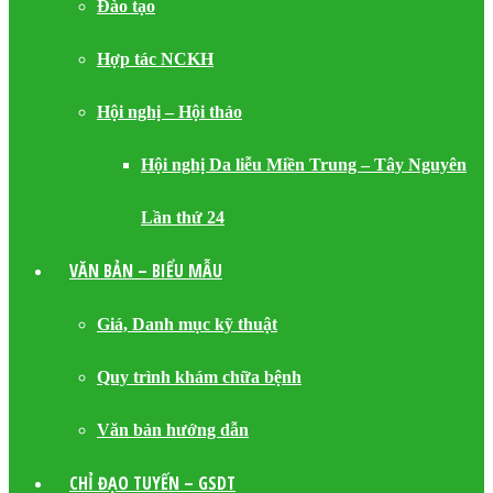
Đào tạo
Hợp tác NCKH
Hội nghị – Hội thảo
Hội nghị Da liễu Miền Trung – Tây Nguyên
Lần thứ 24
VĂN BẢN – BIỂU MẪU
Giá, Danh mục kỹ thuật
Quy trình khám chữa bệnh
Văn bản hướng dẫn
CHỈ ĐẠO TUYẾN – GSDT