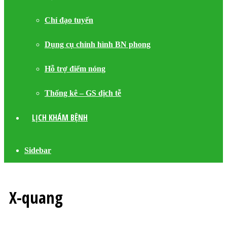
Chỉ đạo tuyến
Dụng cụ chỉnh hình BN phong
Hỗ trợ điểm nóng
Thống kê – GS dịch tễ
LỊCH KHÁM BỆNH
Sidebar
X-quang