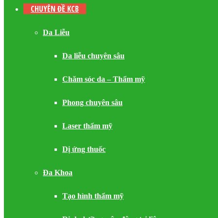
CHUYÊN ĐỀ KCB
Da Liễu
Da liễu chuyên sâu
Chăm sóc da – Thẩm mỹ
Phong chuyên sâu
Laser thẩm mỹ
Dị ứng thuốc
Đa Khoa
Tạo hình thẩm mỹ