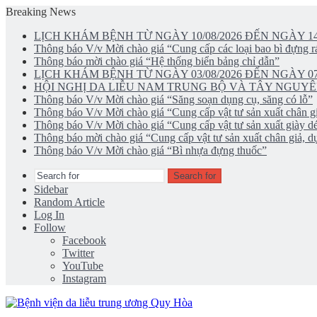
Breaking News
LỊCH KHÁM BỆNH TỪ NGÀY 10/08/2026 ĐẾN NGÀY 14
Thông báo V/v Mời chào giá “Cung cấp các loại bao bì đựng rá
Thông báo mời chào giá “Hệ thống biển bảng chỉ dẫn”
LỊCH KHÁM BỆNH TỪ NGÀY 03/08/2026 ĐẾN NGÀY 07
HỘI NGHỊ DA LIỄU NAM TRUNG BỘ VÀ TÂY NGUYÊ
Thông báo V/v Mời chào giá “Săng soạn dụng cụ, săng có lỗ”
Thông báo V/v Mời chào giá “Cung cấp vật tư sản xuất chân gi
Thông báo V/v Mời chào giá “Cung cấp vật tư sản xuất giày d
Thông báo mời chào giá “Cung cấp vật tư sản xuất chân giả, dụ
Thông báo V/v Mời chào giá “Bì nhựa đựng thuốc”
Search for
Sidebar
Random Article
Log In
Follow
Facebook
Twitter
YouTube
Instagram