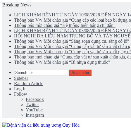
Breaking News
LỊCH KHÁM BỆNH TỪ NGÀY 10/08/2026 ĐẾN NGÀY 14
Thông báo V/v Mời chào giá “Cung cấp các loại bao bì đựng rá
Thông báo mời chào giá “Hệ thống biển bảng chỉ dẫn”
LỊCH KHÁM BỆNH TỪ NGÀY 03/08/2026 ĐẾN NGÀY 07
HỘI NGHỊ DA LIỄU NAM TRUNG BỘ VÀ TÂY NGUYÊ
Thông báo V/v Mời chào giá “Săng soạn dụng cụ, săng có lỗ”
Thông báo V/v Mời chào giá “Cung cấp vật tư sản xuất chân gi
Thông báo V/v Mời chào giá “Cung cấp vật tư sản xuất giày d
Thông báo mời chào giá “Cung cấp vật tư sản xuất chân giả, dụ
Thông báo V/v Mời chào giá “Bì nhựa đựng thuốc”
Search for
Sidebar
Random Article
Log In
Follow
Facebook
Twitter
YouTube
Instagram