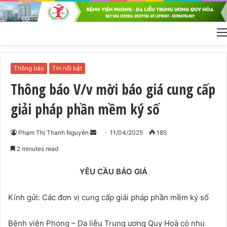
Thông báo
Tin nổi bật
Thông báo V/v mời báo giá cung cấp
giải pháp phần mềm ký số
Phạm Thị Thanh Nguyên
S
11/04/2025
185
e
2 minutes read
n
d
YÊU CẦU BÁO GIÁ
a
n
Kính gửi: Các đơn vị cung cấp giải pháp phần mềm ký số
e
m
Bệnh viện Phong – Da liễu Trung ương Quy Hoà có nhu