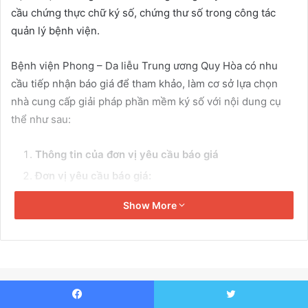
a
cầu chứng thực chữ ký số, chứng thư số trong công tác
i
quản lý bệnh viện.
l
Bệnh viện Phong – Da liễu Trung ương Quy Hòa có nhu
cầu tiếp nhận báo giá để tham khảo, làm cơ sở lựa chọn
nhà cung cấp giải pháp phần mềm ký số với nội dung cụ
thể như sau:
Thông tin của đơn vị yêu cầu báo giá
Đơn vị yêu cầu báo giá:
Show More
– Bệnh viện Phong – Da liễu Trung ương Quy Hòa, Địa chỉ:
Khu vực 2, P. Ghềnh Ráng, TP. Quy Nhơn, T. Bình Định.
– Thư mời báo giá cung cấp giải pháp phần mềm ký số
được đăng tải trên cổng thông tin điện tử website:
“
www.bvquyhoa.vn
”.