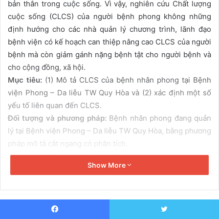
bản thân trong cuộc sống. Vì vậy, nghiên cứu Chất lượng
m
cuộc sống (CLCS) của người bệnh phong không những
a
định hướng cho các nhà quản lý chương trình, lãnh đạo
i
bệnh viện có kế hoạch can thiệp nâng cao CLCS của người
l
bệnh mà còn giảm gánh nặng bệnh tật cho người bệnh và
cho cộng đồng, xã hội.
Mục tiêu:
(1) Mô tả CLCS của bệnh nhân phong tại Bệnh
viện Phong – Da liễu TW Quy Hòa và (2) xác định một số
yếu tố liên quan đến CLCS.
Đối tượng và phương pháp:
Bệnh nhân phong đang quản
lý tại Bệnh viện Phong – Da liễu TW Quy Hòa, bằng phương
pháp mô tả cắt ngang có phân tích.
Kết quả:
điểm trung bình CLCS của bệnh nhân phong tại
Show More
Bệnh viện Phong – Da liễu TW Quy Hòa là 61,5±8,5 điểm
(quy đổi theo điểm nền WHOQOL-100 là 54,8 điểm). Trong
4 khía cạnh của CLCS, điểm CLCS cao nhất tại khía cạnh
Quan hệ xã hội 14,5±1,9 điểm, sức khỏe thể chất (12,4±2,2