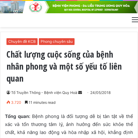
Chuyên đề KCB
Phong chuyên sâu
Chất lượng cuộc sống của bệnh
nhân phong và một số yếu tố liên
quan
Tổ Truyền Thông - Bệnh viện Quy Hoà
S
24/05/2018
e
3.720
11 minutes read
n
d
Tổng quan:
Bệnh phong là đối tượng dễ bị tàn tật về thể
a
xác và tổn thương tâm lý, ảnh hưởng đến sức khỏe thể
n
chất, khả năng lao động và hòa nhập xã hội, khẳng định
e