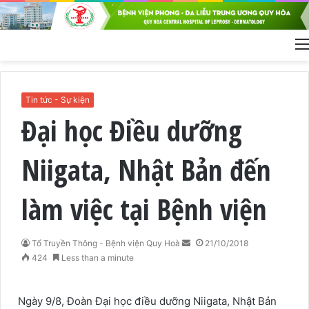
Tin tức - Sự kiện
Đại học Điều dưỡng
Niigata, Nhật Bản đến
làm việc tại Bệnh viện
Tổ Truyền Thông - Bệnh viện Quy Hoà
S
21/10/2018
424
Less than a minute
e
n
d
Ngày 9/8, Đoàn Đại học điều dưỡng
Niigata, Nhật Bản
a