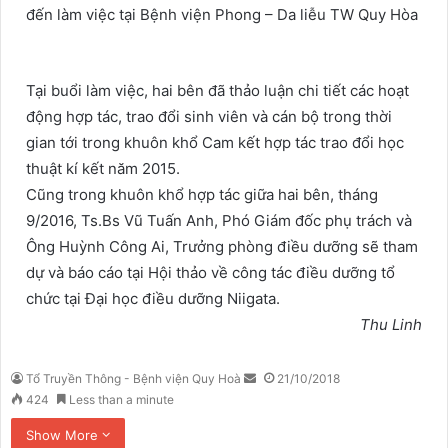
n
đến làm việc tại Bệnh viện Phong – Da liễu TW Quy Hòa
e
m
a
Tại buổi làm việc, hai bên đã thảo luận chi tiết các hoạt
i
động hợp tác, trao đổi sinh viên và cán bộ trong thời
l
gian tới trong khuôn khổ Cam kết hợp tác trao đổi học
thuật kí kết năm 2015.
Cũng trong khuôn khổ hợp tác giữa hai bên, tháng
9/2016, Ts.Bs Vũ Tuấn Anh, Phó Giám đốc phụ trách và
Ông Huỳnh Công Ai, Trưởng phòng điều dưỡng sẽ tham
dự và báo cáo tại Hội thảo về công tác điều dưỡng tổ
chức tại Đại học điều dưỡng Niigata.
Thu Linh
Tổ Truyền Thông - Bệnh viện Quy Hoà
S
21/10/2018
424
Less than a minute
e
n
Show More
d