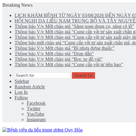
Breaking News
LỊCH KHÁM BỆNH TỪ NGÀY 03/08/2026 ĐẾN NGÀY 07
HỘI NGHỊ DA LIỄU NAM TRUNG BỘ VÀ TÂY NGUYÊ
Thông báo V/v Mời chào giá “Săng soạn dụng cụ, săng có lỗ”
Thông báo V/v Mời chào giá “Cung cấp vật tư sản xuất chân gi
Thông báo V/v Mời chào giá “Cung cấp vật tư sản xuất giày d
Thông báo mời chào giá “Cung cấp vật tư sản xuất chân giả, dụ
Thông báo V/v Mời chào giá “Bì nhựa đựng thuốc”
Thông báo V/v Mời chào giá “Drap đắp”
Thông báo V/v Mời chào giá “Bọc xe đồ vải”
Thông báo V/v Mời chào giá “Cung cấp vật tư tiêu hao”
Search for
Sidebar
Random Article
Log In
Follow
Facebook
Twitter
YouTube
Instagram