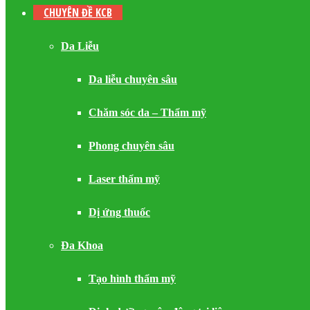
CHUYÊN ĐỀ KCB
Da Liễu
Da liễu chuyên sâu
Chăm sóc da – Thẩm mỹ
Phong chuyên sâu
Laser thẩm mỹ
Dị ứng thuốc
Đa Khoa
Tạo hình thẩm mỹ