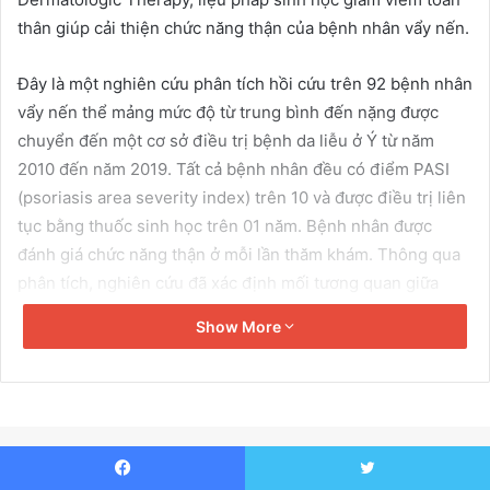
a
thân giúp cải thiện chức năng thận của bệnh nhân vẩy nến.
i
l
Đây là một nghiên cứu phân tích hồi cứu trên 92 bệnh nhân
vẩy nến thể mảng mức độ từ trung bình đến nặng được
chuyển đến một cơ sở điều trị bệnh da liễu ở Ý từ năm
2010 đến năm 2019. Tất cả bệnh nhân đều có điểm PASI
(psoriasis area severity index) trên 10 và được điều trị liên
tục bằng thuốc sinh học trên 01 năm. Bệnh nhân được
đánh giá chức năng thận ở mỗi lần thăm khám. Thông qua
phân tích, nghiên cứu đã xác định mối tương quan giữa
điểm PASI và nồng độ creatinin trong huyết thanh ở thời
Show More
điểm bắt đầu nghiên cứu cũng như sau 6 tháng và sau hơn
01 năm điều trị liên tục bằng liệu pháp sinh học.
Tại thời điểm chẩn đoán, tuổi trung bình của đối tượng
nghiên cứu là 31,9 tuổi và tuổi trung bình khi bắt đầu điều
trị bằng liệu pháp sinh học là 49,9 tuổi. Các liệu pháp được