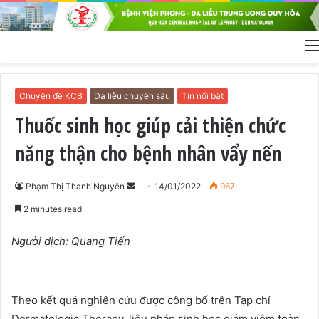
Chuyên đề KCB
Da liễu chuyên sâu
Tin nổi bật
Thuốc sinh học giúp cải thiện chức
năng thận cho bệnh nhân vẩy nến
Phạm Thị Thanh Nguyên
S
14/01/2022
967
e
2 minutes read
n
d
Người dịch: Quang Tiến
a
n
e
Theo kết quả nghiên cứu được công bố trên Tạp chí
m
Dermatologic Therapy, liệu pháp sinh học giảm viêm toàn