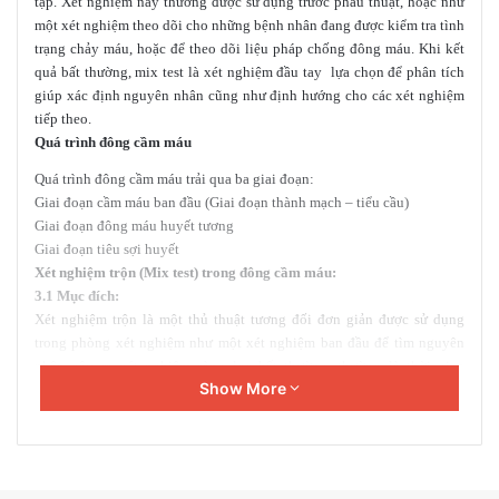
tạp. Xét nghiệm này thường được sử dụng trước phẫu thuật, hoặc như
một xét nghiệm theo dõi cho những bệnh nhân đang được kiểm tra tình
e
trạng chảy máu, hoặc để theo dõi liệu pháp chống đông máu. Khi kết
m
quả bất thường, mix test là xét nghiệm đầu tay lựa chọn để phân tích
a
giúp xác định nguyên nhân cũng như định hướng cho các xét nghiệm
i
tiếp theo.
l
Quá trình đông cầm máu
Quá trình đông cầm máu trải qua ba giai đoạn:
Giai đoạn cầm máu ban đầu (Giai đoạn thành mạch – tiểu cầu)
Giai đoạn đông máu huyết tương
Giai đoạn tiêu sợi huyết
Xét nghiệm trộn (Mix test) trong đông cầm máu:
3.1 Mục đích:
Xét nghiệm trộn là một thủ thuật tương đối đơn giản được sử dụng
trong phòng xét nghiệm như một xét nghiệm ban đầu để tìm nguyên
nhân gây ra xét nghiệm sàng lọc bất thường, thường là thời gian
Show More
thromboplastin một phần hoạt hóa kéo dài và/hoặc thời gian
prothrombin kéo dài. Xét nghiệm trộn bao gồm việc trộn huyết tương
thử nghiệm với huyết tương bình thường, sau đó lặp lại xét nghiệm
sàng lọc trên hỗn hợp để đánh giá xem thời gian đông máu trở nên
bình thường hay vẫn kéo dài. Mục đích chính của xét nghiệm trộn là