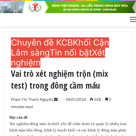
Chuyên đề KCB
Khối Cận
Lâm sàng
Tin nổi bật
Xét
nghiệm
Vai trò xét nghiệm trộn (mix
test) trong đông cầm máu
Phạm Thị Thanh Nguyên
S
06/01/2026
538
5
minutes read
e
n
Đặt vấn đề
d
Xét nghiệm đông máu là thiết yếu để chẩn đoán và quản lý nhiều loại
a
bệnh máu khó đông, bệnh lý huyết khối và các bệnh lý đông máu phức
n